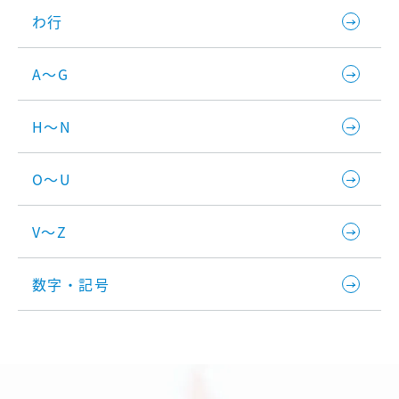
わ行
A～G
H～N
O～U
V～Z
数字・記号