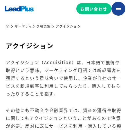
お問い合わせ
マーケティング用語集
アクイジション
広告プロモーション
アクイジション
MA/CRM/SFA導入・運用
アクイジション（Acquisition）は、日本語で獲得や
Web制作
取得という意味。マーケティング用語では新規顧客を
マーケティング基盤の製品
マーケティングコンサルティング
獲得するという意味合いで使用し、企業が自社のサー
Leadplus One
MyFolio
ビスを新規顧客に利用してもらったり、購入してもら
コンテンツ制作
ったりすることを指す。
サイトアクセス解析ダッシュ
HubSpot導入・運用
マーケティング基盤
ボード
その他にも不動産や金融業界では、資産の獲得や取得
に関してもアクイジションということがあるので注意
マーケティングサービスの製品
が必要。反対に既にサービスを利用・購入している顧