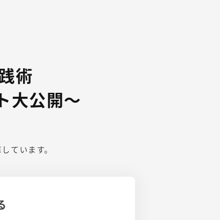
実践術
ト大公開～
革しています。
る