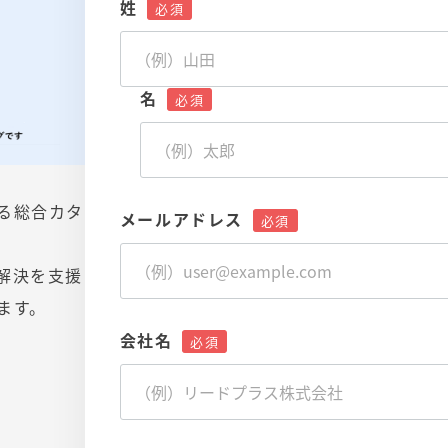
姓
名
る総合カタ
メールアドレス
解決を支援
ます。
会社名